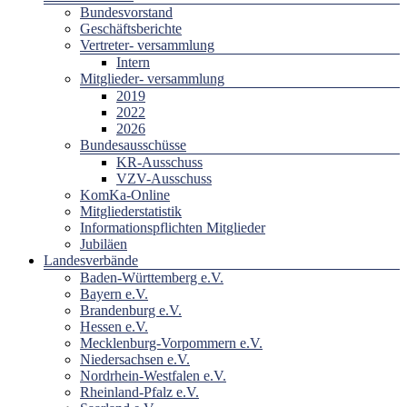
Bundesvorstand
Geschäftsberichte
Vertreter- versammlung
Intern
Mitglieder- versammlung
2019
2022
2026
Bundesausschüsse
KR-Ausschuss
VZV-Ausschuss
KomKa-Online
Mitgliederstatistik
Informationspflichten Mitglieder
Jubiläen
Landesverbände
Baden-Württemberg e.V.
Bayern e.V.
Brandenburg e.V.
Hessen e.V.
Mecklenburg-Vorpommern e.V.
Niedersachsen e.V.
Nordrhein-Westfalen e.V.
Rheinland-Pfalz e.V.