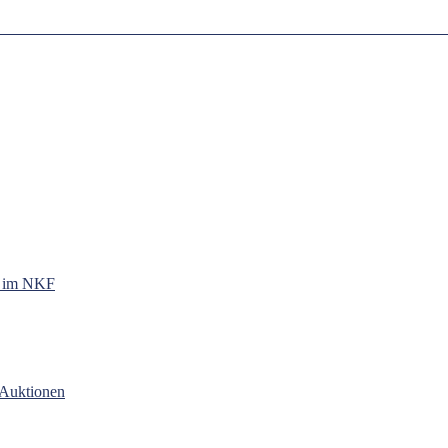
g im NKF
-Auktionen