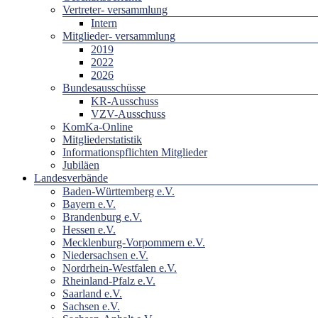
Vertreter- versammlung
Intern
Mitglieder- versammlung
2019
2022
2026
Bundesausschüsse
KR-Ausschuss
VZV-Ausschuss
KomKa-Online
Mitgliederstatistik
Informationspflichten Mitglieder
Jubiläen
Landesverbände
Baden-Württemberg e.V.
Bayern e.V.
Brandenburg e.V.
Hessen e.V.
Mecklenburg-Vorpommern e.V.
Niedersachsen e.V.
Nordrhein-Westfalen e.V.
Rheinland-Pfalz e.V.
Saarland e.V.
Sachsen e.V.