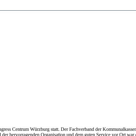
gress Centrum Würzburg statt. Der Fachverband der Kommunalkassenve
 der hervorragenden Organisation und dem guten Service vor Ort war d