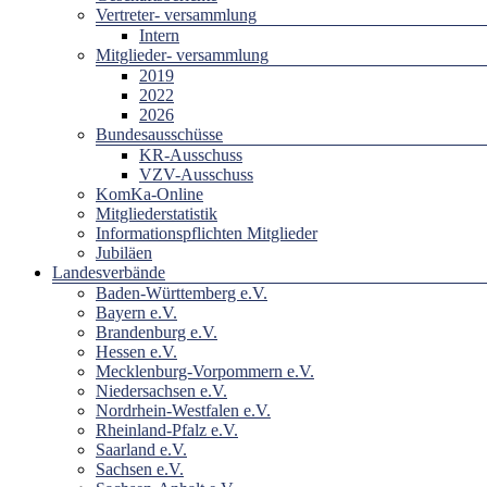
Vertreter- versammlung
Intern
Mitglieder- versammlung
2019
2022
2026
Bundesausschüsse
KR-Ausschuss
VZV-Ausschuss
KomKa-Online
Mitgliederstatistik
Informationspflichten Mitglieder
Jubiläen
Landesverbände
Baden-Württemberg e.V.
Bayern e.V.
Brandenburg e.V.
Hessen e.V.
Mecklenburg-Vorpommern e.V.
Niedersachsen e.V.
Nordrhein-Westfalen e.V.
Rheinland-Pfalz e.V.
Saarland e.V.
Sachsen e.V.