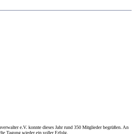
rwalter e.V. konnte dieses Jahr rund 350 Mitglieder begrüßen. An
ie Tagung wieder ein voller Erfolg.