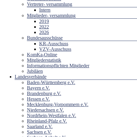
Vertreter- versammlung
Intern
Mitglieder- versammlung
2019
2022
2026
Bundesausschüsse
KR-Ausschuss
VZV-Ausschuss
KomKa-Online
Mitgliederstatistik
Informationspflichten Mitglieder
Jubiläen
Landesverbände
Baden-Württemberg e.V.
Bayern e.V.
Brandenburg e.V.
Hessen e.V.
Mecklenburg-Vorpommern e.V.
Niedersachsen e.V.
Nordrhein-Westfalen e.V.
Rheinland-Pfalz e.V.
Saarland e.V.
Sachsen e.V.