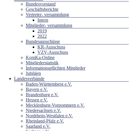
Bundesvorstand
Geschäftsberichte
Vertreter- versammlung
Intern
Mitglieder- versammlung
2019
2022
Bundesausschüsse
KR-Ausschuss
VZV-Ausschuss
KomKa-Online
Mitgliederstatistik
Informationspflichten Mitglieder
Jubiläen
Landesverbände
Baden-Württemberg e.V.
Bayern e.V.
Brandenburg e.V.
Hessen e.V.
Mecklenburg-Vorpommern e.V.
Niedersachsen e.V.
Nordrhein-Westfalen e.V.
Rheinland-Pfalz e.V.
Saarland e.V.