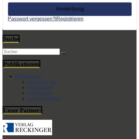
Passwort vergessen?
|
Registrieren
Suche
Publikationen
Publikationen
Loseblattwerke
Datenbanken
Zeitschriften
Spendenleitfaden
Unser Partner: