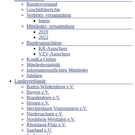
Bundesvorstand
Geschäftsberichte
Vertreter- versammlung
Intern
Mitglieder- versammlung
2019
2022
Bundesausschüsse
KR-Ausschuss
VZV-Ausschuss
KomKa-Online
Mitgliederstatistik
Informationspflichten Mitglieder
Jubiläen
Landesverbände
Baden-Württemberg e.V.
Bayern e.V.
Brandenburg e.V.
Hessen e.V.
Mecklenburg-Vorpommern e.V.
Niedersachsen e.V.
Nordrhein-Westfalen e.V.
Rheinland-Pfalz e.V.
Saarland e.V.