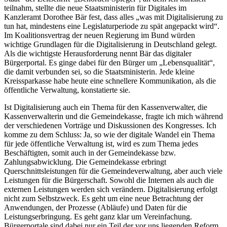
teilnahm, stellte die neue Staatsministerin für Digitales im
Kanzleramt Dorothee Bär fest, dass alles „was mit Digitalisierung zu
tun hat, mindestens eine Legislaturperiode zu spät angepackt wird“.
Im Koalitionsvertrag der neuen Regierung im Bund würden
wichtige Grundlagen für die Digitalisierung in Deutschland gelegt.
Als die wichtigste Herausforderung nennt Bär das digitaler
Bürgerportal. Es ginge dabei für den Bürger um „Lebensqualität“,
die damit verbunden sei, so die Staatsministerin. Jede kleine
Kreissparkasse habe heute eine schnellere Kommunikation, als die
öffentliche Verwaltung, konstatierte sie.
Ist Digitalisierung auch ein Thema für den Kassenverwalter, die
Kassenverwalterin und die Gemeindekasse, fragte ich mich während
der verschiedenen Vorträge und Diskussionen des Kongresses. Ich
komme zu dem Schluss: Ja, so wie der digitale Wandel ein Thema
für jede öffentliche Verwaltung ist, wird es zum Thema jedes
Beschäftigten, somit auch in der Gemeindekasse bzw.
Zahlungsabwicklung. Die Gemeindekasse erbringt
Querschnittsleistungen für die Gemeindeverwaltung, aber auch viele
Leistungen für die Bürgerschaft. Sowohl die Internen als auch die
externen Leistungen werden sich verändern. Digitalisierung erfolgt
nicht zum Selbstzweck. Es geht um eine neue Betrachtung der
Anwendungen, der Prozesse (Abläufe) und Daten für die
Leistungserbringung. Es geht ganz klar um Vereinfachung.
Bürgerportale sind dabei nur ein Teil der vor uns liegenden Reform.