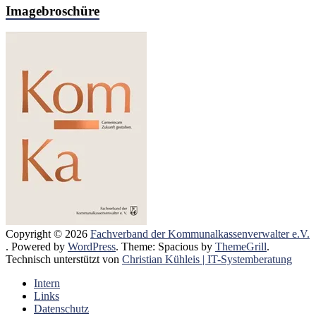
Imagebroschüre
Copyright © 2026
Fachverband der Kommunalkassenverwalter e.V.
. Powered by
WordPress
. Theme: Spacious by
ThemeGrill
.
Technisch unterstützt von
Christian Kühleis | IT-Systemberatung
Intern
Links
Datenschutz