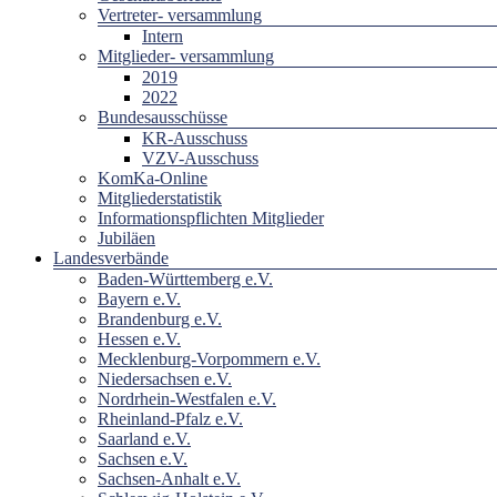
Vertreter- versammlung
Intern
Mitglieder- versammlung
2019
2022
Bundesausschüsse
KR-Ausschuss
VZV-Ausschuss
KomKa-Online
Mitgliederstatistik
Informationspflichten Mitglieder
Jubiläen
Landesverbände
Baden-Württemberg e.V.
Bayern e.V.
Brandenburg e.V.
Hessen e.V.
Mecklenburg-Vorpommern e.V.
Niedersachsen e.V.
Nordrhein-Westfalen e.V.
Rheinland-Pfalz e.V.
Saarland e.V.
Sachsen e.V.
Sachsen-Anhalt e.V.