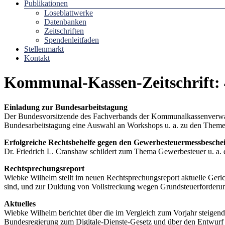
Publikationen
Loseblattwerke
Datenbanken
Zeitschriften
Spendenleitfaden
Stellenmarkt
Kontakt
Kommunal-Kassen-Zeitschrift: 
Einladung zur Bundesarbeitstagung
Der Bundesvorsitzende des Fachverbands der Kommunalkassenverwalte
Bundesarbeitstagung eine Auswahl an Workshops u. a. zu den Themen
Erfolgreiche Rechtsbehelfe gegen den Gewerbesteuermessbeschei
Dr. Friedrich L. Cranshaw schildert zum Thema Gewerbesteuer u. a. 
Rechtsprechungsreport
Wiebke Wilhelm stellt im neuen Rechtsprechungsreport aktuelle Geric
sind, und zur Duldung von Vollstreckung wegen Grundsteuerforderu
Aktuelles
Wiebke Wilhelm berichtet über die im Vergleich zum Vorjahr steigen
Bundesregierung zum Digitale-Dienste-Gesetz und über den Entwurf d