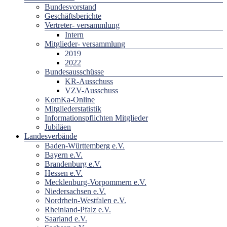
Bundesvorstand
Geschäftsberichte
Vertreter- versammlung
Intern
Mitglieder- versammlung
2019
2022
Bundesausschüsse
KR-Ausschuss
VZV-Ausschuss
KomKa-Online
Mitgliederstatistik
Informationspflichten Mitglieder
Jubiläen
Landesverbände
Baden-Württemberg e.V.
Bayern e.V.
Brandenburg e.V.
Hessen e.V.
Mecklenburg-Vorpommern e.V.
Niedersachsen e.V.
Nordrhein-Westfalen e.V.
Rheinland-Pfalz e.V.
Saarland e.V.