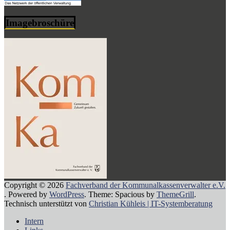
Imagebroschüre
Copyright © 2026
Fachverband der Kommunalkassenverwalter e.V.
. Powered by
WordPress
. Theme: Spacious by
ThemeGrill
.
Technisch unterstützt von
Christian Kühleis | IT-Systemberatung
Intern