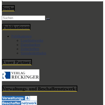
Suche
Publikationen
Publikationen
Loseblattwerke
Datenbanken
Zeitschriften
Spendenleitfaden
Unser Partner:
Verwaltungs- und Beschaffernetzwerk: