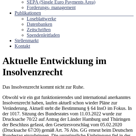
SEPA (Single Euro Payments Area)
Forderungs- management
Publikationen
Loseblattwerke
Datenbanken
Zeitschriften
Spendenleitfaden
Stellenmarkt
Kontakt
Aktuelle Entwicklung im
Insolvenzrecht
Das Insolvenzrecht kommt nicht zur Ruhe.
Obwohl wir ein gut funktionierendes und international anerkanntes
Insolvenzrecht haben, laufen aktuell schon wieder Pläne zur
Veränderung. Aktuell steht die Bestimmung § 64 InsO im Fokus. In
der 1017. Sitzung des Bundesrates vom 11.03.2022 wurde zur
Drucksache 70/22 auf Antrag der Länder Hamburg und Thüringen
der Beschluss gefasst, den Gesetzesvorschlag vom 05.02.2020
(Drucksache 67/20) gemäß Art. 76 Abs. GG erneut beim Deutschen
Bundestag einzubringen. Die ursprüngliche Einbringung fiel in der