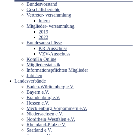
Bundesvorstand
Geschäftsberichte
Vertreter- versammlung
Intern
Mitglieder- versammlung
2019
2022
Bundesausschüsse
KR-Ausschuss
VZV-Ausschuss
KomKa-Online
Mitgliederstatistik
Informationspflichten Mitglieder
Jubiläen
Landesverbände
Baden-Württemberg e.V.
Bayern e.V.
Brandenburg e.V.
Hessen e.V.
Mecklenburg-Vorpommern e.V.
Niedersachsen e.V.
Nordrhein-Westfalen e.V.
Rheinland-Pfalz e.V.
Saarland e.V.