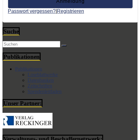
Passwort vergessen?
|
Registrieren
Suche
Publikationen
Publikationen
Loseblattwerke
Datenbanken
Zeitschriften
Spendenleitfaden
Unser Partner:
Verwaltungs- und Beschaffernetzwerk: