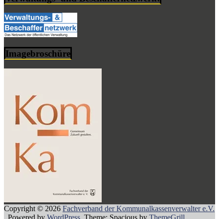
Imagebroschüre
Copyright © 2026
Fachverband der Kommunalkassenverwalter e.V.
. Powered by
WordPress
. Theme: Spacious by
ThemeGrill
.