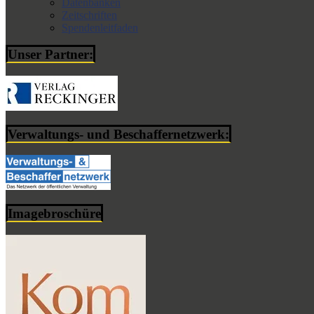
Datenbanken
Zeitschriften
Spendenleitfaden
Unser Partner:
Verwaltungs- und Beschaffernetzwerk:
Imagebroschüre