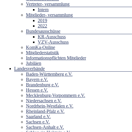
Vertreter- versammlung
Intern
Mitglieder- versammlung
2019
2022
Bundesausschüsse
KR-Ausschuss
VZV-Ausschuss
KomKa-Online
Mitgliederstatistik
Informationspflichten Mitglieder
Jubiläen
Landesverbände
Baden-Württemberg e.V.
Bayern e.V.
Brandenburg e.V.
Hessen e.V.
Mecklenburg-Vorpommern e.V.
Niedersachsen e.V.
Nordrhein-Westfalen e.V.
Rheinland-Pfalz e.V.
Saarland e.V.
Sachsen e.V.
Sachsen-Anhalt e.V.