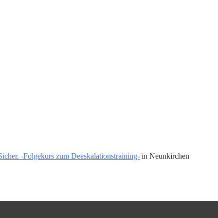
Sicher. -Folgekurs zum Deeskalationstraining-
in Neunkirchen