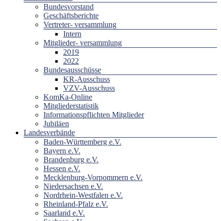
Bundesvorstand
Geschäftsberichte
Vertreter- versammlung
Intern
Mitglieder- versammlung
2019
2022
Bundesausschüsse
KR-Ausschuss
VZV-Ausschuss
KomKa-Online
Mitgliederstatistik
Informationspflichten Mitglieder
Jubiläen
Landesverbände
Baden-Württemberg e.V.
Bayern e.V.
Brandenburg e.V.
Hessen e.V.
Mecklenburg-Vorpommern e.V.
Niedersachsen e.V.
Nordrhein-Westfalen e.V.
Rheinland-Pfalz e.V.
Saarland e.V.