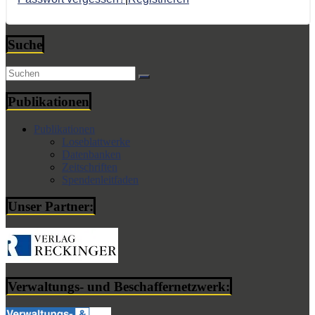
Suche
Publikationen
Publikationen
Loseblattwerke
Datenbanken
Zeitschriften
Spendenleitfaden
Unser Partner:
Verwaltungs- und Beschaffernetzwerk: