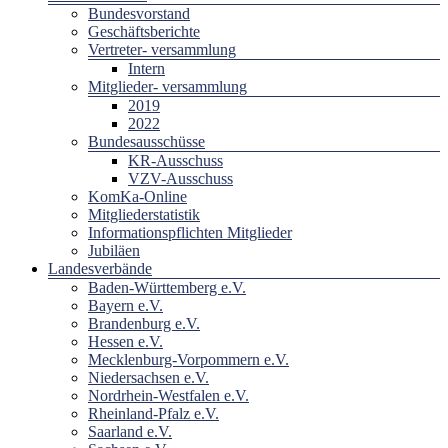
Bundesvorstand
Geschäftsberichte
Vertreter- versammlung
Intern
Mitglieder- versammlung
2019
2022
Bundesausschüsse
KR-Ausschuss
VZV-Ausschuss
KomKa-Online
Mitgliederstatistik
Informationspflichten Mitglieder
Jubiläen
Landesverbände
Baden-Württemberg e.V.
Bayern e.V.
Brandenburg e.V.
Hessen e.V.
Mecklenburg-Vorpommern e.V.
Niedersachsen e.V.
Nordrhein-Westfalen e.V.
Rheinland-Pfalz e.V.
Saarland e.V.