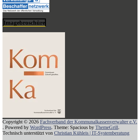
Imagebroschüre
Copyright © 2026
Fachverband der Kommunalkassenverwalter e.V.
. Powered by
WordPress
. Theme: Spacious by
ThemeGrill
.
Technisch unterstützt von
Christian Kühleis | IT-Systemberatung