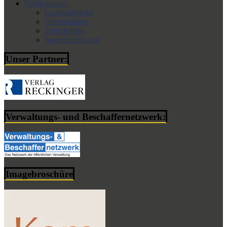
Publikationen
Loseblattwerke
Datenbanken
Zeitschriften
Spendenleitfaden
Unser Partner:
Verwaltungs- und Beschaffernetzwerk:
Imagebroschüre