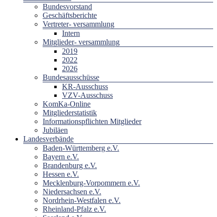
Bundesvorstand
Geschäftsberichte
Vertreter- versammlung
Intern
Mitglieder- versammlung
2019
2022
2026
Bundesausschüsse
KR-Ausschuss
VZV-Ausschuss
KomKa-Online
Mitgliederstatistik
Informationspflichten Mitglieder
Jubiläen
Landesverbände
Baden-Württemberg e.V.
Bayern e.V.
Brandenburg e.V.
Hessen e.V.
Mecklenburg-Vorpommern e.V.
Niedersachsen e.V.
Nordrhein-Westfalen e.V.
Rheinland-Pfalz e.V.