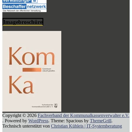
Imagebroschüre
Copyright © 2026
Fachverband der Kommunalkassenverwalter e.V.
. Powered by
WordPress
. Theme: Spacious by
ThemeGrill
.
Technisch unterstützt von
Christian Kühleis | IT-Systemberatung