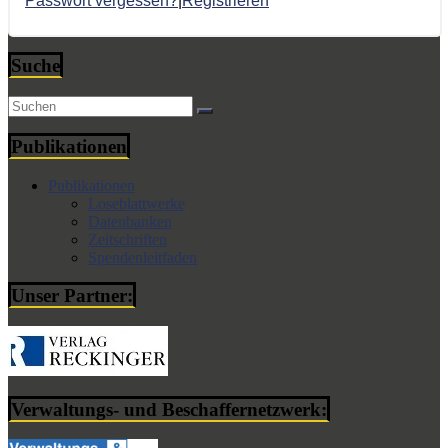
Passwort vergessen?
|
Registrieren
Suche
Publikationen
Publikationen
Loseblattwerke
Datenbanken
Zeitschriften
Spendenleitfaden
Unser Partner:
Verwaltungs- und Beschaffernetzwerk: