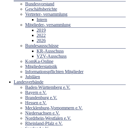
Bundesvorstand
Geschäftsberichte
Vertreter- versammlung
Intern
Mitglieder- versammlung
2019
2022
2026
Bundesausschüsse
KR-Ausschuss
VZV-Ausschuss
KomKa-Online
Mitgliederstatistik
Informationspflichten Mitglieder
Jubiläen
Landesverbände
Baden-Württemberg e.V.
Bayern e.V.
Brandenburg e.V.
Hessen e.V.
Mecklenburg-Vorpommern e.V.
Niedersachsen e.V.
Nordrhein-Westfalen e.V.
Rheinland-Pfalz e.V.