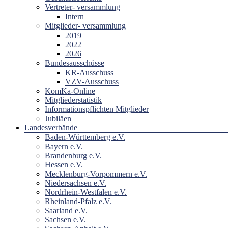
Vertreter- versammlung
Intern
Mitglieder- versammlung
2019
2022
2026
Bundesausschüsse
KR-Ausschuss
VZV-Ausschuss
KomKa-Online
Mitgliederstatistik
Informationspflichten Mitglieder
Jubiläen
Landesverbände
Baden-Württemberg e.V.
Bayern e.V.
Brandenburg e.V.
Hessen e.V.
Mecklenburg-Vorpommern e.V.
Niedersachsen e.V.
Nordrhein-Westfalen e.V.
Rheinland-Pfalz e.V.
Saarland e.V.
Sachsen e.V.