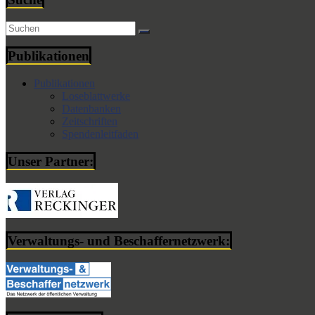
Publikationen
Publikationen
Loseblattwerke
Datenbanken
Zeitschriften
Spendenleitfaden
Unser Partner:
Verwaltungs- und Beschaffernetzwerk: