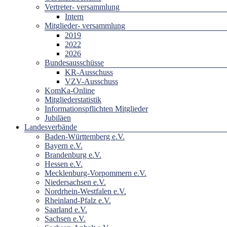
Vertreter- versammlung
Intern
Mitglieder- versammlung
2019
2022
2026
Bundesausschüsse
KR-Ausschuss
VZV-Ausschuss
KomKa-Online
Mitgliederstatistik
Informationspflichten Mitglieder
Jubiläen
Landesverbände
Baden-Württemberg e.V.
Bayern e.V.
Brandenburg e.V.
Hessen e.V.
Mecklenburg-Vorpommern e.V.
Niedersachsen e.V.
Nordrhein-Westfalen e.V.
Rheinland-Pfalz e.V.
Saarland e.V.
Sachsen e.V.